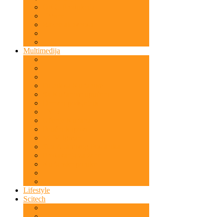
OKC-Produkcija
Tribine
Razne aktivnosti
Multimedija
Putnik sa Kur'anom
Sa Kur'anom upućeni
Dnevni podsjetnik
TV 5
Učenje Kur'ana
Poučni klipovi
MTV Igman
Sira Allahovog Poslanika
Predavanja za žene
Kur'anske poruke
Lifestyle
Scitech