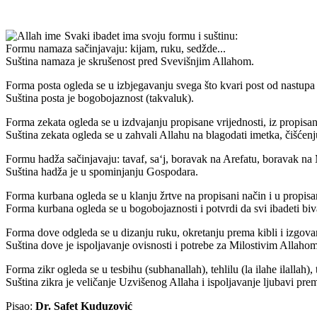
Svaki ibadet ima svoju formu i suštinu:
Formu namaza sačinjavaju: kijam, ruku, sedžde...
Suština namaza je skrušenost pred Svevišnjim Allahom.
Forma posta ogleda se u izbjegavanju svega što kvari post od nastupa
Suština posta je bogobojaznost (takvaluk).
Forma zekata ogleda se u izdvajanju propisane vrijednosti, iz propis
Suština zekata ogleda se u zahvali Allahu na blagodati imetka, čišćenj
Formu hadža sačinjavaju: tavaf, sa‘j, boravak na Arefatu, boravak na 
Suština hadža je u spominjanju Gospodara.
Forma kurbana ogleda se u klanju žrtve na propisani način i u propisa
Forma kurbana ogleda se u bogobojaznosti i potvrdi da svi ibadeti bi
Forma dove odgleda se u dizanju ruku, okretanju prema kibli i izgovar
Suština dove je ispoljavanje ovisnosti i potrebe za Milostivim Allahom
Forma zikr ogleda se u tesbihu (subhanallah), tehlilu (la ilahe ilallah),
Suština zikra je veličanje Uzvišenog Allaha i ispoljavanje ljubavi pr
Pisao:
Dr. Safet Kuduzović