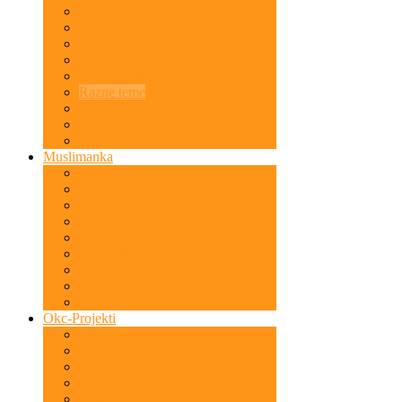
Predznaci Sudnjeg Dana
Porodica
Bonton
Sihir ( Magija )
Za najmlađe
Razne teme
Historija Islama
Muslimanka
Propisi za žene
Islamski brak
Odgoj djece
Hidžab
Okc-Projekti
Humanitarni projekti
Predavanja