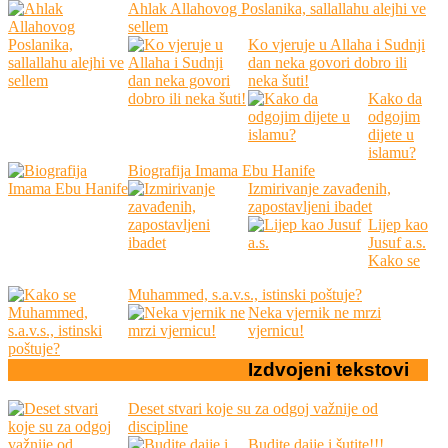
Ahlak Allahovog Poslanika, sallallahu alejhi ve
sellem
Ko vjeruje u Allaha i Sudnji
dan neka govori dobro ili
neka šuti!
Kako da
odgojim
dijete u
islamu?
Biografija Imama Ebu Hanife
Izmirivanje zavađenih,
zapostavljeni ibadet
Lijep kao
Jusuf a.s.
Kako se
Muhammed, s.a.v.s., istinski poštuje?
Neka vjernik ne mrzi
vjernicu!
Izdvojeni
tekstovi
Deset stvari koje su za odgoj važnije od
discipline
Budite daije i šutite!!!