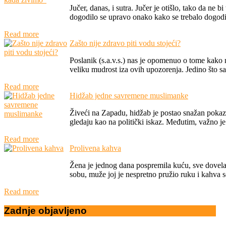
Jučer, danas, i sutra. Jučer je otišlo, tako da ne 
dogodilo se upravo onako kako se trebalo dogodit
Read more
Zašto nije zdravo piti vodu stojeći?
Poslanik (s.a.v.s.) nas je opomenuo o tome kako 
veliku mudrost iza ovih upozorenja. Jedino što sa
Read more
Hidžab jedne savremene muslimanke
Živeći na Zapadu, hidžab je postao snažan pokaz
gledaju kao na politički iskaz. Međutim, važno je
Read more
Prolivena kahva
Žena je jednog dana pospremila kuću, sve dovela 
sobu, muže joj je nespretno pružio ruku i kahva se 
Read more
Zadnje
objavljeno