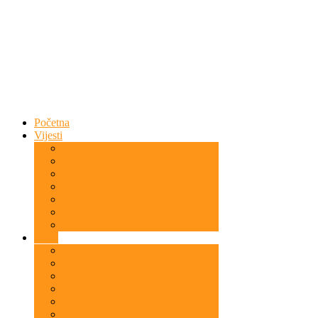
Početna
Vijesti
Bosna i Hercegovina
Svijet
Islam
Islam i Nauka
Povratnici u Islam
Kazivanja