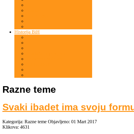
Nauka
Tehnologija
Historija BiH
Gradačac u povijesti
Znameniti bošnjaci
Stari gradovi
Razne teme
Svaki ibadet ima svoju formu
Kategorija:
Razne teme
Objavljeno: 01 Mart 2017
Klikova: 4631