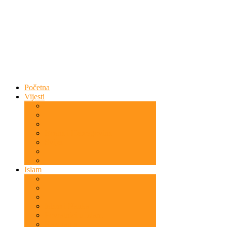
Početna
Vijesti
Bosna i Hercegovina
Svijet
Islam
Islam i Nauka
Povratnici u Islam
Kazivanja