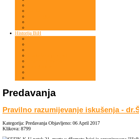
Nauka
Tehnologija
Historija BiH
Gradačac u povijesti
Znameniti bošnjaci
Stari gradovi
Predavanja
Pravilno razumijevanje iskušenja - dr.Š
Kategorija:
Predavanja
Objavljeno: 06 April 2017
Klikova: 8799