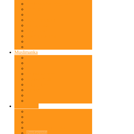
Predznaci Sudnjeg Dana
Porodica
Bonton
Sihir ( Magija )
Za najmlađe
Razne teme
Historija Islama
Muslimanka
Propisi za žene
Islamski brak
Odgoj djece
Hidžab
Okc-Projekti
Humanitarni projekti
Predavanja