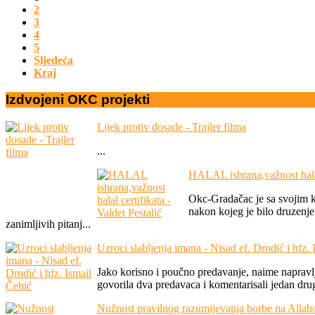
2
3
4
5
Sljedeća
Kraj
Izdvojeni
OKC
projekti
Lijek protiv dosade - Trajler filma
...
HALAL ishrana,važnost halal 
Okc-Gradačac je sa svojim k
nakon kojeg je bilo druzenje
zanimljivih pitanj...
Uzroci slabljenja imana - Nisad ef. Drndić i hfz.
Jako korisno i poučno predavanje, naime napravlje
govorila dva predavaca i komentarisali jedan drug
Nužnost pravilnog razumijevanja borbe na Alla