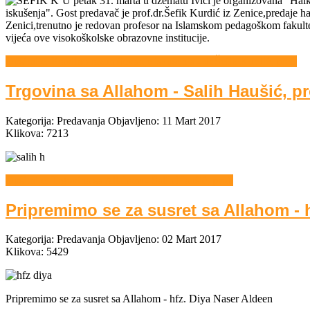
U petak 31. marta u džematu Ivici je organizovana "Hal
iskušenja". Gost predavač je prof.dr.Šefik Kurdić iz Zenice,predaje 
Zenici,trenutno je redovan profesor na Islamskom pedagoškom fakult
vijeća ove visokoškolske obrazovne institucije.
Opširnije: Pravilno razumijevanje iskušenja - dr.Šefik Kurdić, prof.
Trgovina sa Allahom - Salih Haušić, pr
Kategorija:
Predavanja
Objavljeno: 11 Mart 2017
Klikova: 7213
Opširnije: Trgovina sa Allahom - Salih Haušić, prof.
Pripremimo se za susret sa Allahom - 
Kategorija:
Predavanja
Objavljeno: 02 Mart 2017
Klikova: 5429
Pripremimo se za susret sa Allahom - hfz. Diya Naser Aldeen