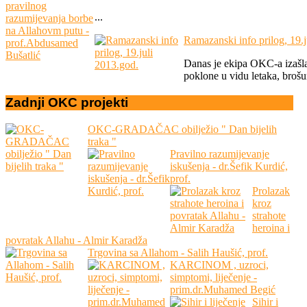
...
Ramazanski info prilog, 19.j
Danas je ekipa OKC-a izašla 
poklone u vidu letaka, brošur
Zadnji
OKC
projekti
OKC-GRADAČAC obilježio " Dan bijelih
traka "
Pravilno razumijevanje
iskušenja - dr.Šefik Kurdić,
prof.
Prolazak
kroz
strahote
heroina i
povratak Allahu - Almir Karadža
Trgovina sa Allahom - Salih Haušić, prof.
KARCINOM , uzroci,
simptomi, liječenje -
prim.dr.Muhamed Begić
Sihir i