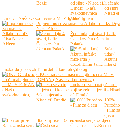
liječenje
od sihra -
Nisad ef.
Drndić - Naša svakodnevnica MTV Igman
Pripremimo se za susret sa Allahom - hfz. Diya
Naser Aldeen
Ženu udaju 4 stvari, hafiz
Čajlaković u džematu
Palanka
Srčani
udar (
Akutni
infarkt
miokarda ) - doc.dr.Elmir Jahić kardiolog
OKC Gradačac i naši mali glumci na MTV
IGMAN ( Naša svakodnevnica)
I neka se za to natječu oni
koji se žele natjecati - Nisad
ef. Drndić
100%
Prirodno
- Film za
djecu
Iftar surprise - Ramazanska serija za djecu
Čista srca - hfz.Rusmir