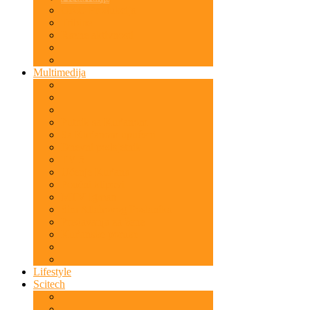
OKC-Produkcija
Tribine
Razne aktivnosti
Multimedija
Putnik sa Kur'anom
Sa Kur'anom upućeni
Dnevni podsjetnik
TV 5
Učenje Kur'ana
Poučni klipovi
MTV Igman
Sira Allahovog Poslanika
Predavanja za žene
Kur'anske poruke
Lifestyle
Scitech