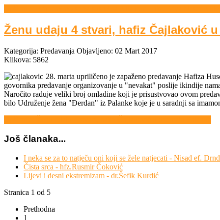
Opširnije: Pripremimo se za susret sa Allahom - hfz. Diya Naser Alde
Ženu udaju 4 stvari, hafiz Čajlaković
Kategorija:
Predavanja
Objavljeno: 02 Mart 2017
Klikova: 5862
28. marta upriličeno je zapaženo predavanje Hafiza Huse
govornika predavanje organizovanje u "nevakat" poslije ikindije namaz
Naročito raduje veliki broj omladine koji je prisustvovao ovom predav
bilo Udruženje žena "Đerdan" iz Palanke koje je u saradnji sa imamo
Opširnije: Ženu udaju 4 stvari, hafiz Čajlaković u džematu Palanka
Još članaka...
I neka se za to natječu oni koji se žele natjecati - Nisad ef. Drnd
Čista srca - hfz.Rusmir Čoković
Lijevi i desni ekstremizam - dr.Šefik Kurdić
Stranica 1 od 5
Prethodna
1