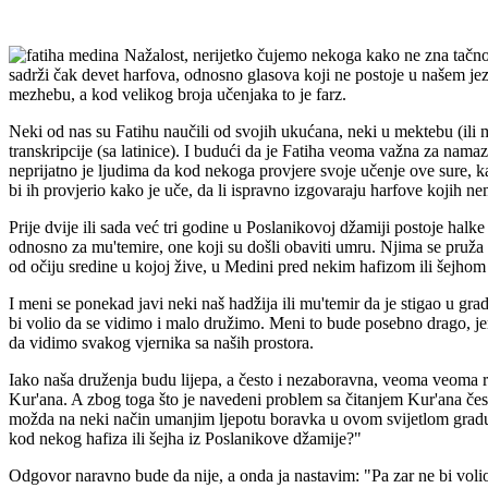
Nažalost, nerijetko čujemo nekoga kako ne zna tačno p
sadrži čak devet harfova, odnosno glasova koji ne postoje u našem je
mezhebu, a kod velikog broja učenjaka to je farz.
Neki od nas su Fatihu naučili od svojih ukućana, neki u mektebu (ili me
transkripcije (sa latinice). I budući da je Fatiha veoma važna za namaz
neprijatno je ljudima da kod nekoga provjere svoje učenje ove sure, ka
bi ih provjerio kako je uče, da li ispravno izgovaraju harfove kojih n
Prije dvije ili sada već tri godine u Poslanikovoj džamiji postoje hal
odnosno za mu'temire, one koji su došli obaviti umru. Njima se pruž
od očiju sredine u kojoj žive, u Medini pred nekim hafizom ili šejhom 
I meni se ponekad javi neki naš hadžija ili mu'temir da je stigao u grad
bi volio da se vidimo i malo družimo. Meni to bude posebno drago, je
da vidimo svakog vjernika sa naših prostora.
Iako naša druženja budu lijepa, a često i nezaboravna, veoma veoma r
Kur'ana. A zbog toga što je navedeni problem sa čitanjem Kur'ana čest,
možda na neki način umanjim ljepotu boravka u ovom svijetlom gradu, 
kod nekog hafiza ili šejha iz Poslanikove džamije?"
Odgovor naravno bude da nije, a onda ja nastavim: "Pa zar ne bi volio