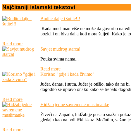
Najčitaniji
islamski
tekstovi
Budite daije i šutite!!!
Kada musliman više ne može da govori o naređivan
poziciji on biva daija koji mora šutjeti. Kako je 
Read more
Savjet mudrog starca!
Pouka svima nama...
Read more
Korisno "gdje i kada živimo"
Jučer, danas, i sutra. Jučer je otišlo, tako da ne 
dogodilo se upravo onako kako se trebalo dogodit
Read more
Hidžab jedne savremene muslimanke
Živeći na Zapadu, hidžab je postao snažan pokaz
gledaju kao na politički iskaz. Međutim, važno je
Read more