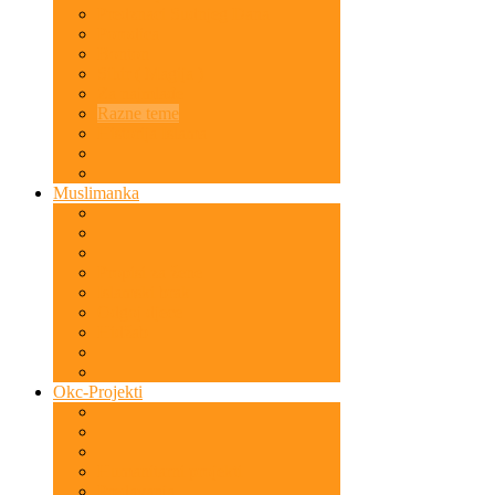
Predznaci Sudnjeg Dana
Porodica
Bonton
Sihir ( Magija )
Za najmlađe
Razne teme
Historija Islama
Muslimanka
Propisi za žene
Islamski brak
Odgoj djece
Hidžab
Okc-Projekti
Humanitarni projekti
Predavanja