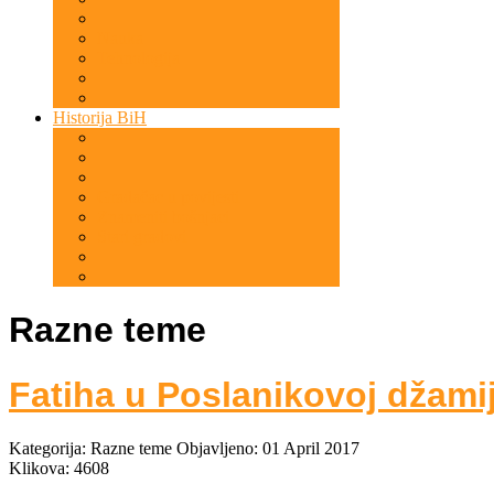
Nauka
Tehnologija
Historija BiH
Gradačac u povijesti
Znameniti bošnjaci
Stari gradovi
Razne teme
Fatiha u Poslanikovoj džamij
Kategorija:
Razne teme
Objavljeno: 01 April 2017
Klikova: 4608