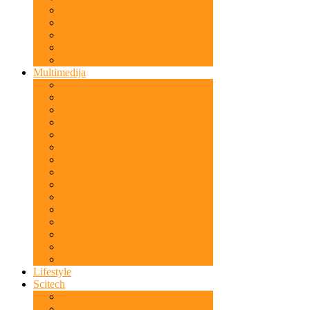
OKC-Produkcija
Tribine
Razne aktivnosti
Multimedija
Putnik sa Kur'anom
Sa Kur'anom upućeni
Dnevni podsjetnik
TV 5
Učenje Kur'ana
Poučni klipovi
MTV Igman
Sira Allahovog Poslanika
Predavanja za žene
Kur'anske poruke
Lifestyle
Scitech