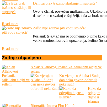
Da li za brak tražimo sluškinje ili supruge?
Ovo je članak posvećen muškarcima. Ukoliko traž
da se brine o svakoj vašoj želji, tada za brak ne tra
Read more
Zašto nije zdravo piti vodu stojeći?
Poslanik (s.a.v.s.) nas je opomenuo o tome kako 
veliku mudrost iza ovih upozorenja. Jedino što sa
Read more
Zadnje
objavljeno
Ahlak Allahovog Poslanika, sallallahu alejhi ve
sellem
Ko vjeruje u Allaha i Sudnji
dan neka govori dobro ili
neka šuti!
Kako da
odgojim
dijete u
islamu?
Biografija Imama Ebu Hanife