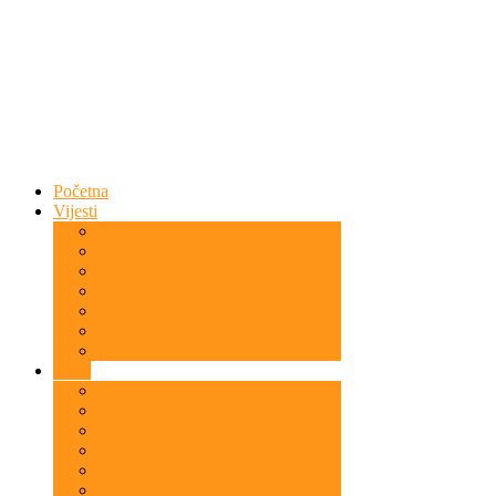
Početna
Vijesti
Bosna i Hercegovina
Svijet
Islam
Islam i Nauka
Povratnici u Islam
Kazivanja