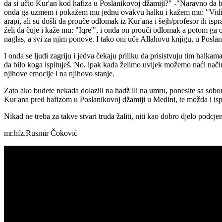
da si učio Kur'an kod hafiza u Poslanikovoj džamiji?" -"Naravno da bih
onda ga uzmem i pokažem mu jednu ovakvu halku i kažem mu: "Vidiš, n
arapi, ali su došli da prouče odlomak iz Kur'ana i šejh/profesor ih is
želi da čuje i kaže mu: "Iqre'", i onda on prouči odlomak a potom ga on
naglas, a svi za njim ponove. I tako oni uče Allahovu knjigu, u Poslan
I onda se ljudi zagriju i jedva čekaju priliku da prisistvuju tim halka
da bilo koga ispituješ. No, ipak kada želimo uvijek možemo naći nač
njihove emocije i na njihovo stanje.
Zato ako budete nekada dolazili na hadž ili na umru, ponesite sa sobo
Kur'ana pred hafizom u Poslanikovoj džamiji u Medini, te možda i isp
Nikad ne treba za takve stvari truda žaliti, niti kao dobro djelo podcjen
mr.hfz.Rusmir Čoković