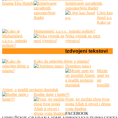
Izmirivanje zavađenih,
zapostavljeni ibadet
Lijep kao
Jusuf a.s.
Kako se
Muhammed, s.a.v.s., istinski poštuje?
Neka vjernik ne mrzi
vjernicu!
Izdvojeni
tekstovi
Kako da odgojim dijete u islamu?
Doprinos nauci
Mrzite
smrt jer
ste
porušili
Ahiret, a gradili prolazni dunjaluk
Budite daije i šutite!!!
Posti, jer možda zbog tvog
posta Allah ti otvori i druga
vrata ibadeta
FACEBOOK