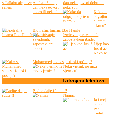
dan neka govori dobro ili
neka šuti!
Kako da
odgojim
dijete u
islamu?
Biografija Imama Ebu Hanife
Izmirivanje zavađenih,
zapostavljeni ibadet
Lijep kao
Jusuf a.s.
Kako se
Muhammed, s.a.v.s., istinski poštuje?
Neka vjernik ne mrzi
vjernicu!
Izdvojeni
tekstovi
Budite daije i šutite!!!
Namaz
Ja i moj
babo
Par
savjeta