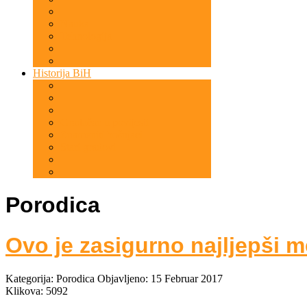
Nauka
Tehnologija
Historija BiH
Gradačac u povijesti
Znameniti bošnjaci
Stari gradovi
Porodica
Ovo je zasigurno najljepši m
Kategorija:
Porodica
Objavljeno: 15 Februar 2017
Klikova: 5092