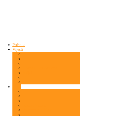
Početna
Vijesti
Bosna i Hercegovina
Svijet
Islam
Islam i Nauka
Povratnici u Islam
Kazivanja