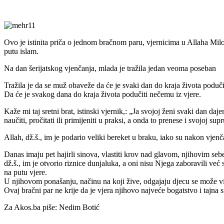
Ovo je istinita priča o jednom bračnom paru, vjernicima u Allaha Mil
putu islam.
Na dan šerijatskog vjenčanja, mlada je tražila jedan veoma poseban
Tražila je da se muž obaveže da će je svaki dan do kraja života poduč
Da će je svakog dana do kraja života podučiti nečemu iz vjere.
Kaže mi taj sretni brat, istinski vjernik,: „Ja svojoj ženi svaki dan 
naučiti, pročitati ili primijeniti u praksi, a onda to prenese i svojoj supr
Allah, dž.š., im je podario veliki bereket u braku, iako su nakon vjenč
Danas imaju pet hajirli sinova, vlastiti krov nad glavom, njihovim seb
dž.š., im je otvorio riznice dunjaluka, a oni nisu Njega zaboravili već
na putu vjere.
U njihovom ponašanju, načinu na koji žive, odgajaju djecu se može vidj
Ovaj bračni par ne krije da je vjera njihovo najveće bogatstvo i tajna s
Za Akos.ba piše: Nedim Botić