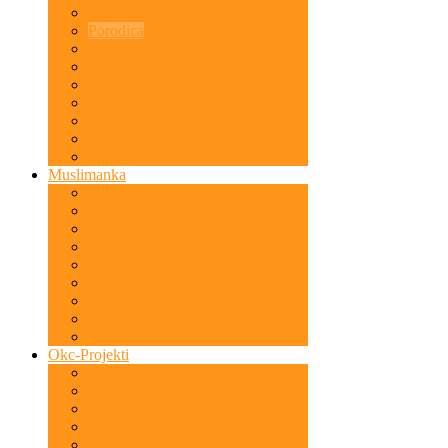
Predznaci Sudnjeg Dana
Porodica
Bonton
Sihir ( Magija )
Za najmlađe
Razne teme
Historija Islama
Muslimanka
Propisi za žene
Islamski brak
Odgoj djece
Hidžab
Okc-Projekti
Humanitarni projekti
Predavanja