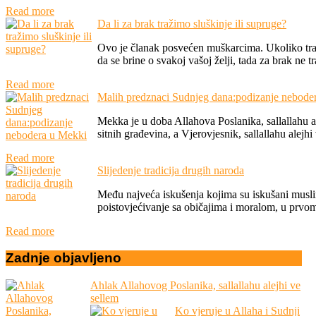
Read more
Da li za brak tražimo sluškinje ili supruge?
Ovo je članak posvećen muškarcima. Ukoliko traž
da se brine o svakoj vašoj želji, tada za brak ne tra
Read more
Malih predznaci Sudnjeg dana:podizanje nebode
Mekka je u doba Allahova Poslanika, sallallahu al
sitnih građevina, a Vjerovjesnik, sallallahu alejhi
Read more
Slijedenje tradicija drugih naroda
Među najveća iskušenja kojima su iskušani musli
poistovjećivanje sa običajima i moralom, u prvom r
Read more
Zadnje
objavljeno
Ahlak Allahovog Poslanika, sallallahu alejhi ve
sellem
Ko vjeruje u Allaha i Sudnji