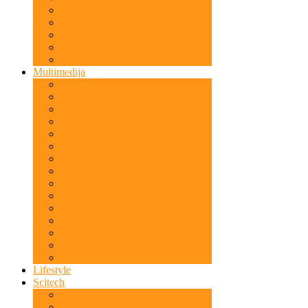
OKC-Produkcija
Tribine
Razne aktivnosti
Multimedija
Putnik sa Kur'anom
Sa Kur'anom upućeni
Dnevni podsjetnik
TV 5
Učenje Kur'ana
Poučni klipovi
MTV Igman
Sira Allahovog Poslanika
Predavanja za žene
Kur'anske poruke
Lifestyle
Scitech