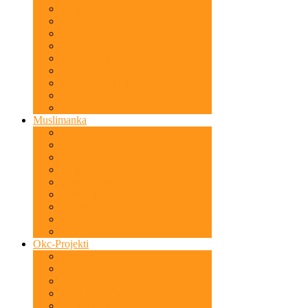
Predznaci Sudnjeg Dana
Porodica
Bonton
Sihir ( Magija )
Za najmlađe
Razne teme
Historija Islama
Muslimanka
Propisi za žene
Islamski brak
Odgoj djece
Hidžab
Okc-Projekti
Humanitarni projekti
Predavanja