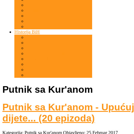
Nauka
Tehnologija
Historija BiH
Gradačac u povijesti
Znameniti bošnjaci
Stari gradovi
Putnik sa Kur'anom
Putnik sa Kur'anom - Upućuj
dijete... (20 epizoda)
Kategorija:
Putnik sa Kur'anom
Objavljeno: 25 Februar 2017