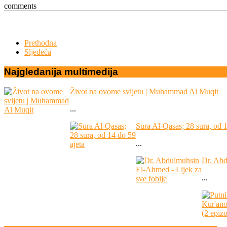
comments
Prethodna
Sljedeća
Najgledanija
multimedija
Život na ovome svijetu | Muhammad Al Muqit
...
Sura Al-Qasas; 28 sura, od 1
...
Dr. Abd
...