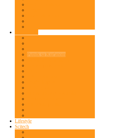
OKC-Produkcija
Tribine
Razne aktivnosti
Multimedija
Putnik sa Kur'anom
Sa Kur'anom upućeni
Dnevni podsjetnik
TV 5
Učenje Kur'ana
Poučni klipovi
MTV Igman
Sira Allahovog Poslanika
Predavanja za žene
Kur'anske poruke
Lifestyle
Scitech