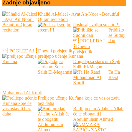
Zadnje
objavljeno
Khalid Al-Jaleel - Ayat An-Noor - Beautiful
Quran recitation
Poslusaj svojim srcem !!!
Približio
se Sudnji
dan
ᴴᴰ┇POGLEDAJ ┇Dnevni podsjetnik
prelijepo učenje Kur'ana
Događaj sa staricom Šejh
Salih El-Megamisi
Ta ­Ha
Raad
Muhammad Al Kurdi
Prelijepo učenje Kur'ana koje će vas ostaviti
bez daha
Budi predan Allahu - Allah
će te obogatiti |
Abdulmuhsin Ahmed