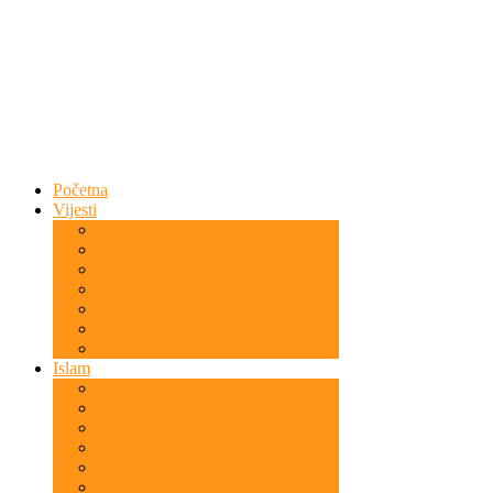
Početna
Vijesti
Bosna i Hercegovina
Svijet
Islam
Islam i Nauka
Povratnici u Islam
Kazivanja