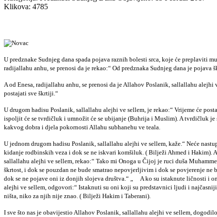
Klikova: 4785
U predznake Sudnjeg dana spada pojava raznih bolesti srca, koje će preplaviti mu
radijallahu anhu, se prenosi da je rekao:“ Od predznaka Sudnjeg dana je pojava škr
A od Enesa, radijallahu anhu, se prenosi da je Allahov Poslanik, sallallahu alejhi v
postajati sve škrtiji.“
U drugom hadisu Poslanik, sallallahu alejhi ve sellem, je rekao:“ Vrijeme će postaja
ispoljit će se tvrdičluk i umnožit će se ubijanje (Buhrija i Muslim). A tvrdičluk je
kakvog dobra i djela pokornosti Allahu subhanehu ve teala.
U jednom drugom hadisu Poslanik, sallallahu alejhi ve sellem, kaže.“ Neće nastup
kidanje rodbinskih veza i dok se ne iskvari komšiluk. ( Bilježi Ahmed i Hakim). A
sallallahu alejhi ve sellem, rekao:“ Tako mi Onoga u Čijoj je ruci duša Muhamme
škrtost, i dok se pouzdan ne bude smatrao nepovjerljivim i dok se povjerenje ne b
dok se ne pojave oni iz donjih slojeva društva.“ „ A ko su istaknute ličnosti i oni
alejhi ve sellem, odgovori:“ Istaknuti su oni koji su predstavnici ljudi i najčasniji
ništa, niko za njih nije znao. ( Bilježi Hakim i Taberani).
I sve što nas je obavijestio Allahov Poslanik, sallallahu alejhi ve sellem, dogodi