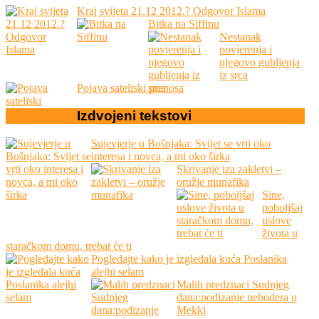
Kraj svijeta 21.12 2012.? Odgovor Islama
Bitka na Siffinu
Nestanak
povjerenja i
njegovo gubljenja
iz srca
Pojava sateliski prenosa
Izdvojeni
tekstovi
Sujevjerje u Bošnjaka: Svijet se vrti oko
interesa i novca, a mi oko širka
Skrivanje iza zakletvi –
oružje munafika
Sine,
poboljšaj
uslove
života u
staračkom domu, trebat će ti
Pogledajte kako je izgledala kuća Poslanika
alejhi selam
Malih predznaci Sudnjeg
dana:podizanje nebodera u
Mekki