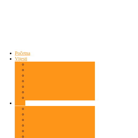
Početna
Vijesti
Bosna i Hercegovina
Svijet
Islam
Islam i Nauka
Povratnici u Islam
Kazivanja