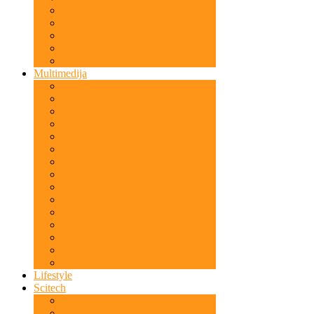
OKC-Produkcija
Tribine
Razne aktivnosti
Multimedija
Putnik sa Kur'anom
Sa Kur'anom upućeni
Dnevni podsjetnik
TV 5
Učenje Kur'ana
Poučni klipovi
MTV Igman
Sira Allahovog Poslanika
Predavanja za žene
Kur'anske poruke
Lifestyle
Scitech