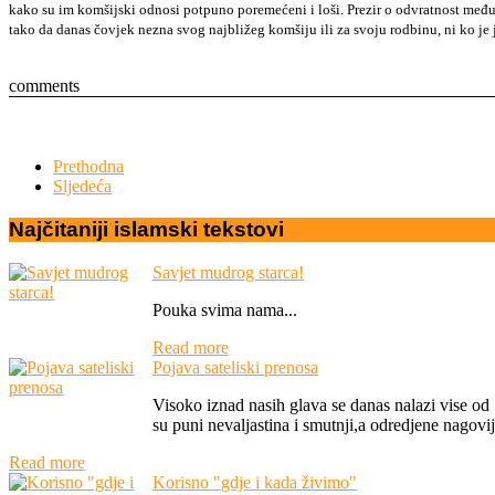
kako su im komšijski odnosi potpuno poremećeni i loši. Prezir o odvratnost među
tako da danas čovjek nezna svog najbližeg komšiju ili za svoju rodbinu, ni ko je jo
comments
Prethodna
Sljedeća
Najčitaniji
islamski
tekstovi
Savjet mudrog starca!
Pouka svima nama...
Read more
Pojava sateliski prenosa
Visoko iznad nasih glava se danas nalazi vise od 
su puni nevaljastina i smutnji,a odredjene nagovij
Read more
Korisno "gdje i kada živimo"