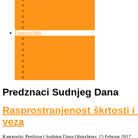
Nauka
Tehnologija
Historija BiH
Gradačac u povijesti
Znameniti bošnjaci
Stari gradovi
Predznaci Sudnjeg Dana
Rasprostranjenost škrtosti i
veza
Kategorija:
Predznaci Sudnjeg Dana
Objavljeno: 15 Februar 2017