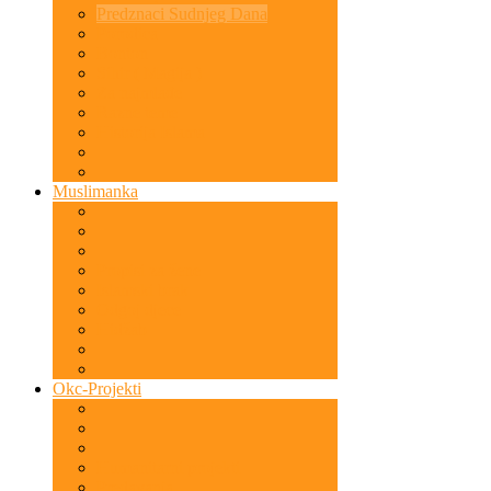
Predznaci Sudnjeg Dana
Porodica
Bonton
Sihir ( Magija )
Za najmlađe
Razne teme
Historija Islama
Muslimanka
Propisi za žene
Islamski brak
Odgoj djece
Hidžab
Okc-Projekti
Humanitarni projekti
Predavanja